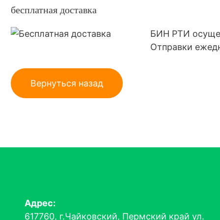
бесплатная доставка
БИН РТИ осущес
Отправки ежедне
Адрес:
617760, г.Чайковский, Пермский край ул.