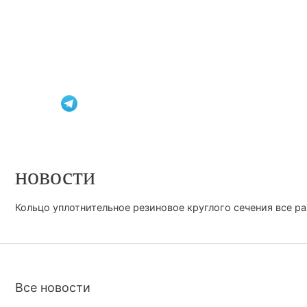
8 (34241) 9-59-20
office32615@yandex.ru
новости
Кольцо уплотнительное резиновое круглого сечения все р
Все новости