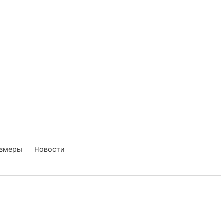
о нас
доставка
продукция
каталог
контакты
азмеры
Новости