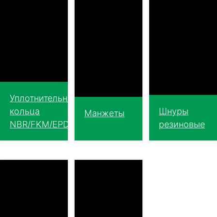
Уплотнительные
кольца
Шнуры
Манжеты
NBR/FKM/EPDM/VMQ
резиновые