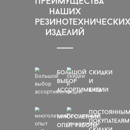
преимущества
наших
резинотехнически
изделий
большой
скидки
выбор
и
ассортимента
акции
постоянны
многолетний
покупателям
опыт работы
скидки