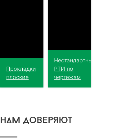
Нестандартные
Прокладки
РТИ по
плоские
чертежам
нам доверяют