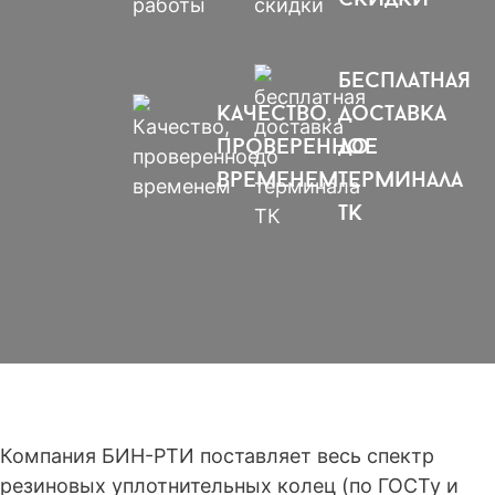
бесплатная
качество,
доставка
проверенное
до
временем
терминала
тк
Компания БИН-РТИ поставляет весь спектр
резиновых уплотнительных колец (по
ГОСТу
и