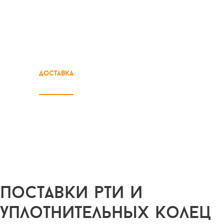
о
доставка
продукция
каталог
контакты
нас
8 (34241) 9-59-20
office32615@yandex.ru
поставки рти и
уплотнительных колец