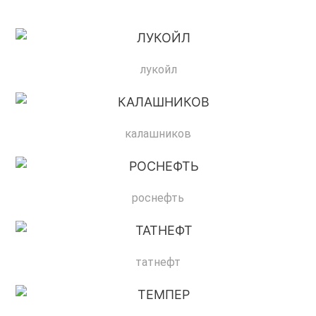
лукойл
калашников
роснефть
татнефт