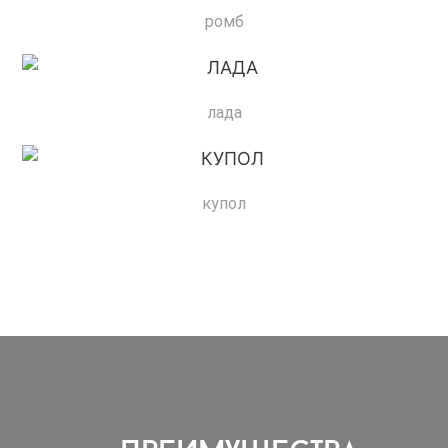
ромб
лада
купол