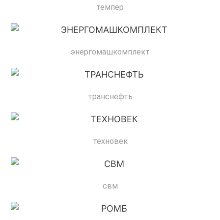
темпер
энергомашкомплект
транснефть
техновек
свм