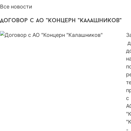
Все новости
договор с ао "концерн "калашников"
З
д
д
н
п
р
т
п
с
А
"
"
-