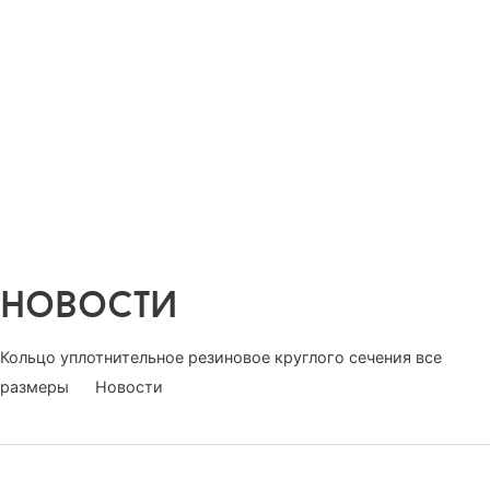
8 (34241) 9-59-20
office32615@yandex.ru
новости
Кольцо уплотнительное резиновое круглого сечения все
размеры
Новости