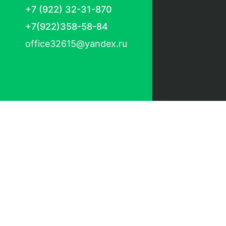
+7 (922) 32-31-870
+7(922)358-58-84
office32615@yandex.ru